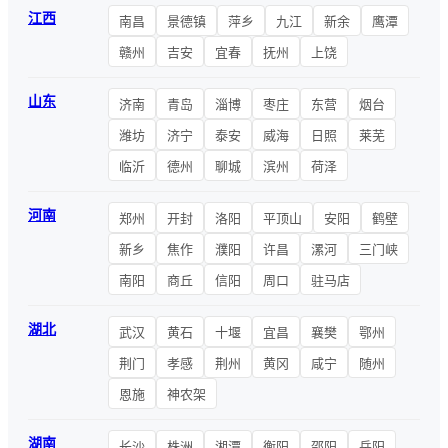
江西
南昌
景德镇
萍乡
九江
新余
鹰潭
赣州
吉安
宜春
抚州
上饶
山东
济南
青岛
淄博
枣庄
东营
烟台
潍坊
济宁
泰安
威海
日照
莱芜
临沂
德州
聊城
滨州
荷泽
河南
郑州
开封
洛阳
平顶山
安阳
鹤壁
新乡
焦作
濮阳
许昌
漯河
三门峡
南阳
商丘
信阳
周口
驻马店
湖北
武汉
黄石
十堰
宜昌
襄樊
鄂州
荆门
孝感
荆州
黄冈
咸宁
随州
恩施
神农架
湖南
长沙
株洲
湘潭
衡阳
邵阳
岳阳