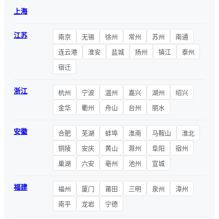
上海
江苏
南京
无锡
徐州
常州
苏州
南通
连云港
淮安
盐城
扬州
镇江
泰州
宿迁
浙江
杭州
宁波
温州
嘉兴
湖州
绍兴
金华
衢州
舟山
台州
丽水
安徽
合肥
芜湖
蚌埠
淮南
马鞍山
淮北
铜陵
安庆
黄山
滁州
阜阳
宿州
巢湖
六安
亳州
池州
宣城
福建
福州
厦门
莆田
三明
泉州
漳州
南平
龙岩
宁德