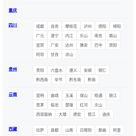
重庆
四川
成都
自贡
攀枝花
泸州
德阳
绵阳
广元
遂宁
内江
乐山
南充
眉山
宜宾
广安
达州
雅安
巴中
资阳
阿坝
甘孜
凉山
贵州
贵阳
六盘水
遵义
安顺
铜仁
黔西南
毕节
黔东南
黔南
云南
昆明
曲靖
玉溪
保山
昭通
丽江
思茅
临沧
楚雄
红河
文山
西双版纳
大理
德宏
怒江
迪庆
西藏
拉萨
昌都
山南
日喀则
那曲
阿里