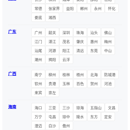
常德
张家界
益阳
郴州
永州
怀化
娄底
湘西
广东
广州
韶关
深圳
珠海
汕头
佛山
江门
湛江
茂名
肇庆
惠州
梅州
汕尾
河源
阳江
清远
东莞
中山
潮州
揭阳
云浮
广西
南宁
柳州
桂林
梧州
北海
防城港
钦州
贵港
玉林
百色
贺州
河池
来宾
崇左
海南
海口
三亚
三沙
琼海
五指山
文昌
万宁
屯昌
琼中
陵水
东方
定安
澄迈
白沙
儋州