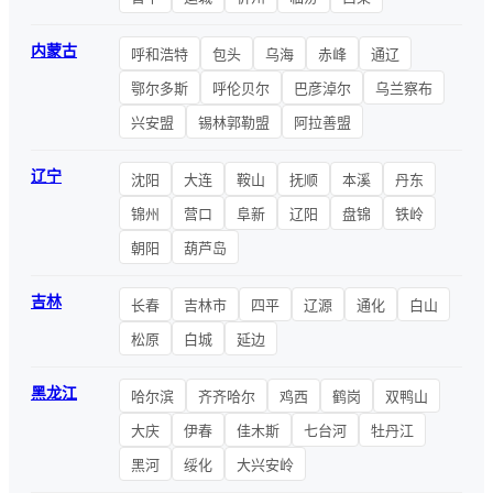
内蒙古
呼和浩特
包头
乌海
赤峰
通辽
鄂尔多斯
呼伦贝尔
巴彦淖尔
乌兰察布
兴安盟
锡林郭勒盟
阿拉善盟
辽宁
沈阳
大连
鞍山
抚顺
本溪
丹东
锦州
营口
阜新
辽阳
盘锦
铁岭
朝阳
葫芦岛
吉林
长春
吉林市
四平
辽源
通化
白山
松原
白城
延边
黑龙江
哈尔滨
齐齐哈尔
鸡西
鹤岗
双鸭山
大庆
伊春
佳木斯
七台河
牡丹江
黑河
绥化
大兴安岭