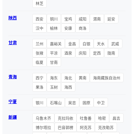
林芝
陕西
西安
铜川
宝鸡
咸阳
渭南
延安
汉中
榆林
安康
商洛
甘肃
兰州
嘉峪关
金昌
白银
天水
武威
张掖
平凉
酒泉
庆阳
定西
陇南
临夏
甘南
青海
西宁
海东
海北
黄南
海南藏族自治州
果洛
玉树
海西
宁夏
银川
石嘴山
吴忠
固原
中卫
新疆
乌鲁木齐
克拉玛依
吐鲁番
哈密
昌吉
博尔塔拉
巴音郭楞
阿克苏
克孜勒苏