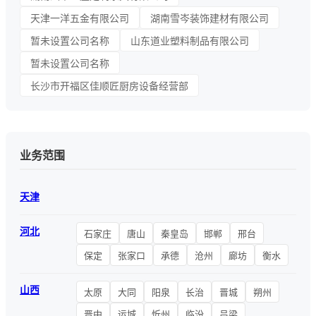
天津一洋五金有限公司
湖南雪岑装饰建材有限公司
暂未设置公司名称
山东道业塑料制品有限公司
暂未设置公司名称
长沙市开福区佳顺匠厨房设备经营部
业务范围
天津
河北
石家庄
唐山
秦皇岛
邯郸
邢台
保定
张家口
承德
沧州
廊坊
衡水
山西
太原
大同
阳泉
长治
晋城
朔州
晋中
运城
忻州
临汾
吕梁